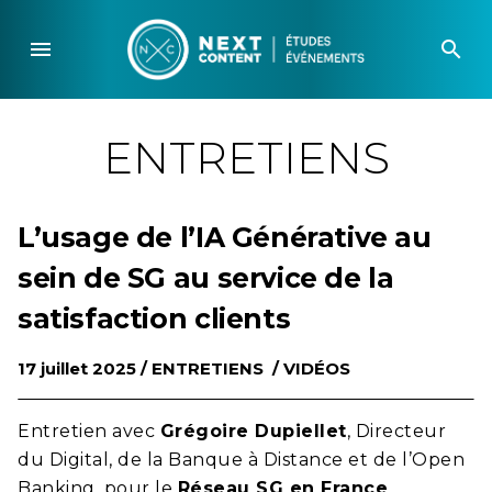
Skip
to
menu
search
content
ENTRETIENS
L’usage de l’IA Générative au
sein de SG au service de la
satisfaction clients
17 juillet 2025 /
ENTRETIENS
/
VIDÉOS
Entretien avec
Grégoire Dupiellet
, Directeur
du Digital, de la Banque à Distance et de l’Open
Banking, pour le
Réseau SG en France