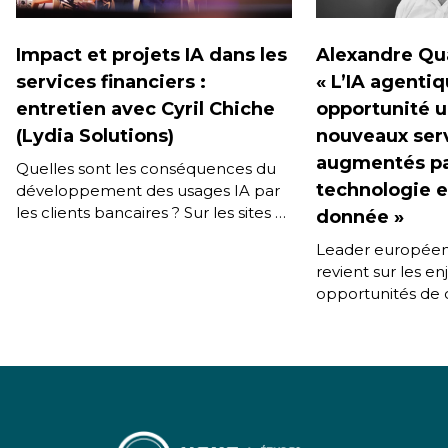
Impact et projets IA dans les
Alexandre Quai
services financiers :
« L’IA agenti
entretien avec Cyril Chiche
opportunité 
(Lydia Solutions)
nouveaux ser
augmentés pa
Quelles sont les conséquences du
technologie e
développement des usages IA par
les clients bancaires ? Sur les sites et
donnée »
les applications, comment ces
Leader européen
technologies sont-elles exploitées,
revient sur les en
[…]
opportunités de 
de l’IA agentique
et leurs partenair