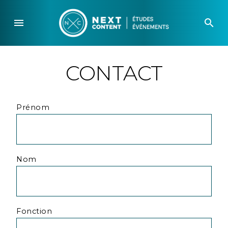
Skip
to
menu
search
content
CONTACT
Prénom
Nom
Fonction