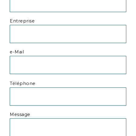
Entreprise
e-Mail
Veuillez
Téléphone
laisser
ce
champ
vide.
Message