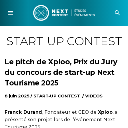
Skip
to
menu
search
content
START-UP CONTEST
Le pitch de Xploo, Prix du Jury
du concours de start-up Next
Tourisme 2025
8 juin 2025 /
START-UP CONTEST
/
VIDÉOS
Franck Durand
, Fondateur et CEO de
Xploo
, a
présenté son projet lors de l’événement Next
Tourisme 2025.