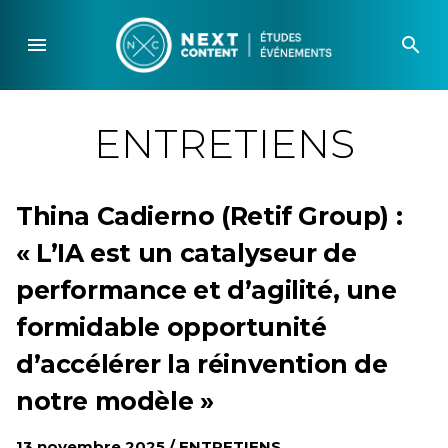
Skip
to
menu
search
content
ENTRETIENS
Thina Cadierno (Retif Group) :
« L’IA est un catalyseur de
performance et d’agilité, une
formidable opportunité
d’accélérer la réinvention de
notre modèle »
13 novembre 2025 /
ENTRETIENS