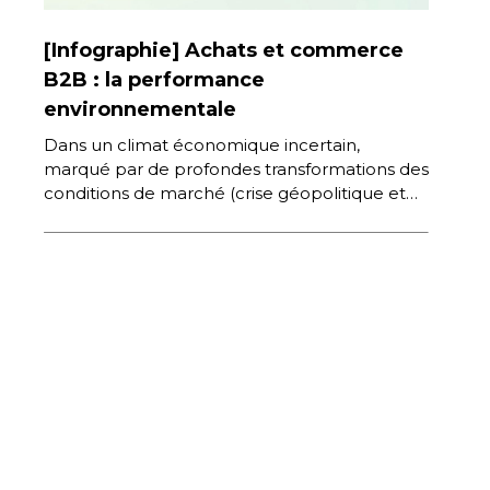
[Infographie] Achats et commerce
B2B : la performance
environnementale
Dans un climat économique incertain,
marqué par de profondes transformations des
conditions de marché (crise géopolitique et
ses conséquences en termes d’inflation et de
tensions […]