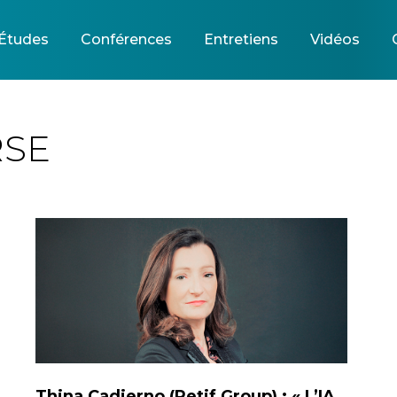
Études
Conférences
Entretiens
Vidéos
RSE
Thina Cadierno (Retif Group) : « L’IA