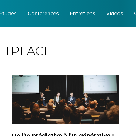
Études
Conférences
Entretiens
Vidéos
ETPLACE
De l’IA prédictive à l’IA générative :