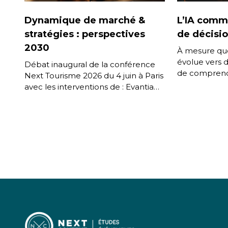
Dynamique de marché &
L’IA comm
stratégies : perspectives
de décisio
2030
À mesure que
évolue vers 
Débat inaugural de la conférence
de comprendr
Next Tourisme 2026 du 4 juin à Paris
mémoriser le
avec les interventions de : Evantia
d’accompagner
Giumba – Directrice Générale,
durée, une [
Amadeus France […]