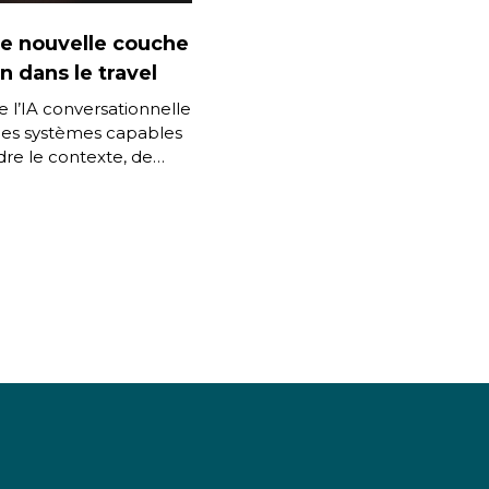
e nouvelle couche
n dans le travel
 l’IA conversationnelle
des systèmes capables
e le contexte, de
s préférences et
 l’utilisateur dans la
…]