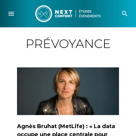
Skip
to
menu
search
content
PRÉVOYANCE
Agnès Bruhat (MetLife) : « La data
occupe une place centrale pour