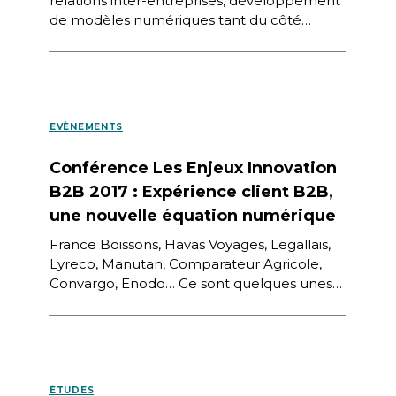
relations inter-entreprises, développement
de modèles numériques tant du côté
fournisseurs que du côté acheteurs,
reconfiguration des rôles,
internationalisation et nouvelles
concurrences […]
EVÈNEMENTS
Conférence Les Enjeux Innovation
B2B 2017 : Expérience client B2B,
une nouvelle équation numérique
France Boissons, Havas Voyages, Legallais,
Lyreco, Manutan, Comparateur Agricole,
Convargo, Enodo… Ce sont quelques unes
des structures qui partageront leur
expérience et leur expertise lors […]
ÉTUDES