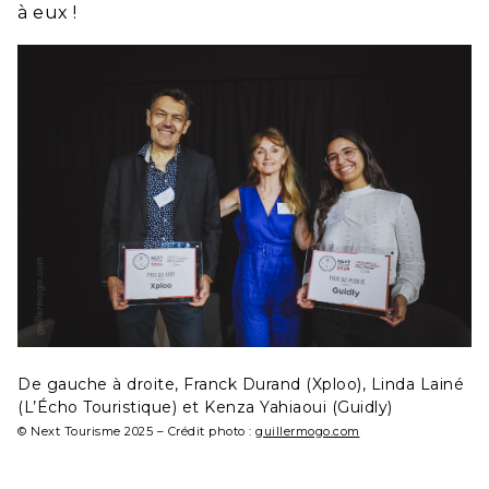
à eux !
De gauche à droite, Franck Durand (Xploo), Linda Lainé
(L’Écho Touristique) et Kenza Yahiaoui (Guidly)
© Next Tourisme 2025 – Crédit photo :
guillermogo.com