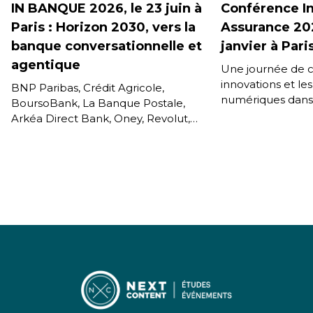
IN BANQUE 2026, le 23 juin à
Conférence I
Paris : Horizon 2030, vers la
Assurance 202
banque conversationnelle et
janvier à Pari
agentique
Une journée de c
innovations et le
BNP Paribas, Crédit Agricole,
numériques dans 
BoursoBank, La Banque Postale,
l’assurance et de
Arkéa Direct Bank, Oney, Revolut,
Disposer en prim
Lydia Solutions, ODDO BHF, Qonto,
Carrefour Banque & Assurance,
BforBank, Ramify, Crédit […]